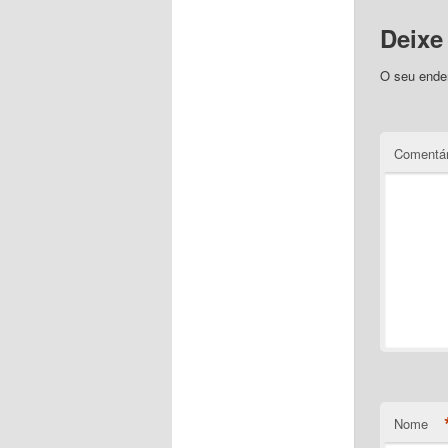
Deixe
O seu ender
Comentár
Nome