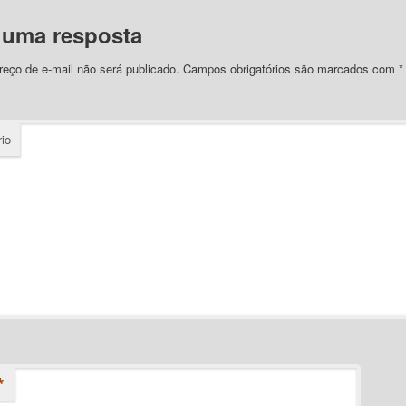
 uma resposta
eço de e-mail não será publicado.
Campos obrigatórios são marcados com
*
io
*