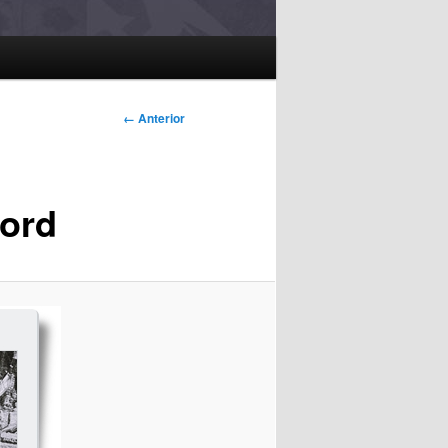
Navegação
← Anterior
de imagens
ord